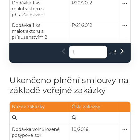
Dodávka 1 ks
P20/2012
Zakázka
Dodávk
malotraktoru s
příslušenstvím
Dodávka 1 ks
P/21/2012
Zakázka
Dodávk
malotraktoru s
příslušenstvím 2
z
8
Ukončeno plnění smlouvy na
základě veřejné zakázky
Název zakázky
Číslo zakázky
Dodávka volně ložené
10/2016
Zakázka
Dodávk
posypové soli