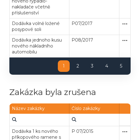
nového rýpadlo-
nakladače včetně
příslušenství
Dodávka volně ložené
P07/2017
Zakázka
Dodávk
Veřejné zakázky
Zadavatel
Webináře
posypové soli
Dodávka jednoho kusu
P08/2017
Zjednodu
Dodávk
Poslat
nového nákladního
automobilu
Powered by chaterimo
1
2
3
4
5
Zakázka byla zrušena
Název zakázky
Číslo zakázky
Dodávka 1 ks nového
P 07/2015
Zakázka
Dodávk
příkopového ramene s