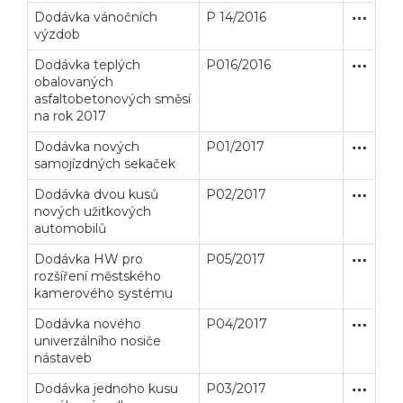
Dodávka vánočních
P 14/2016
Zakázka
Dodávk
výzdob
Dodávka teplých
P016/2016
Otevřené
Dodávk
obalovaných
asfaltobetonových směsí
na rok 2017
Dodávka nových
P01/2017
Zjednodu
Dodávk
samojízdných sekaček
Dodávka dvou kusů
P02/2017
Zakázka
Dodávk
nových užitkových
automobilů
Dodávka HW pro
P05/2017
Zjednodu
Dodávk
rozšíření městského
kamerového systému
Dodávka nového
P04/2017
Zjednodu
Dodávk
univerzálního nosiče
nástaveb
Dodávka jednoho kusu
P03/2017
Zakázka
Dodávk