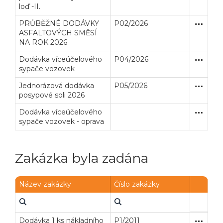
loď -II.
PRŮBĚŽNÉ DODÁVKY
P02/2026
Otevřené
Dodávk
ASFALTOVÝCH SMĚSÍ
NA ROK 2026
Dodávka víceúčelového
P04/2026
Zjednodu
Dodávk
sypače vozovek
Jednorázová dodávka
P05/2026
Zjednodu
Dodávk
posypové soli 2026
Dodávka víceúčelového
Zjednodu
Dodávk
sypače vozovek - oprava
Zakázka byla zadána
Název zakázky
Číslo zakázky
Dodávka 1 ks nákladního
P1/2011
Zjednodu
Dodávk