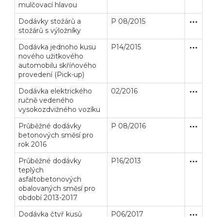
mulčovací hlavou
Dodávky stožárů a
P 08/2015
Zakázka
Dodávk
stožárů s výložníky
Dodávka jednoho kusu
P14/2015
Zakázka
Dodávk
nového užitkového
automobilu skříňového
provedení (Pick-up)
Dodávka elektrického
02/2016
Zakázka
Dodávk
ručně vedeného
vysokozdvižného vozíku
Průběžné dodávky
P 08/2016
Zakázka
Dodávk
betonových směsí pro
rok 2016
Průběžné dodávky
P16/2013
Otevřené
Dodávk
teplých
asfaltobetonových
obalovaných směsí pro
období 2013-2017
Dodávka čtyř kusů
P06/2017
Zakázka
Dodávk