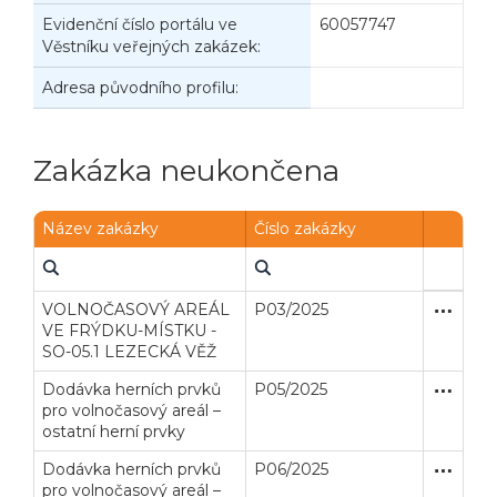
Evidenční číslo portálu ve
60057747
Věstníku veřejných zakázek:
Adresa původního profilu:
Zakázka neukončena
Název zakázky
Číslo zakázky
VOLNOČASOVÝ AREÁL
P03/2025
Zjednodu
Stavební
VE FRÝDKU-MÍSTKU -
SO-05.1 LEZECKÁ VĚŽ
Dodávka herních prvků
P05/2025
Otevřené
Dodávk
pro volnočasový areál –
ostatní herní prvky
Dodávka herních prvků
P06/2025
Otevřené
Dodávk
pro volnočasový areál –