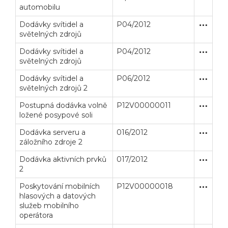
automobilu
Dodávky svítidel a
P04/2012
Zjednodu
Dodávk
světelných zdrojů
Dodávky svítidel a
P04/2012
Zjednodu
Dodávk
světelných zdrojů
Dodávky svítidel a
P06/2012
Zjednodu
Dodávk
světelných zdrojů 2
Postupná dodávka volně
P12V00000011
Zjednodu
Dodávk
ložené posypové soli
Dodávka serveru a
016/2012
Zakázka
Dodávk
záložního zdroje 2
Dodávka aktivních prvků
017/2012
Zakázka
Dodávk
2
Poskytování mobilních
P12V00000018
Zjednodu
Služby
hlasových a datových
služeb mobilního
operátora