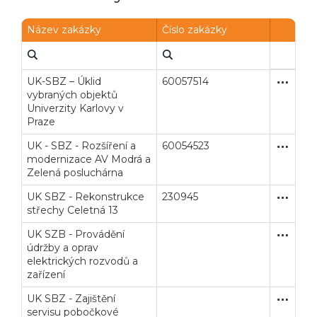
Název zakázky
Číslo zakázky
UK-SBZ – Úklid
60057514
Otevřené
Služby
vybraných objektů
Univerzity Karlovy v
Praze
UK - SBZ - Rozšíření a
60054523
Zjednodu
Stavební
modernizace AV Modrá a
Zelená posluchárna
UK SBZ - Rekonstrukce
230945
Zjednodu
Stavební
střechy Celetná 13
UK SZB - Provádění
Zjednodu
Služby
údržby a oprav
elektrických rozvodů a
zařízení
UK SBZ - Zajištění
Zjednodu
Služby
servisu pobočkové