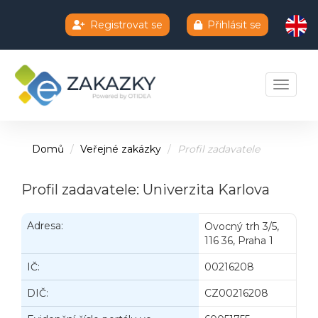
Registrovat se
Přihlásit se
Chatbot e-zakazky
Toggle 
Domů
Veřejné zakázky
Profil zadavatele
Profil zadavatele: Univerzita Karlova
Adresa:
Ovocný trh 3/5,
116 36, Praha 1
IČ:
00216208
DIČ:
CZ00216208