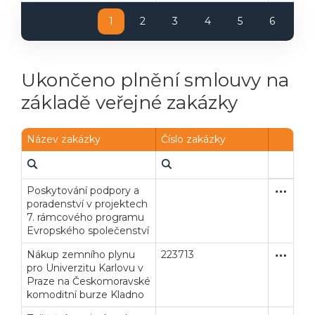
1
2
3
4
5
6
Ukončeno plnění smlouvy na
základě veřejné zakázky
Název zakázky
Číslo zakázky
Poskytování podpory a
Zjednodu
Služby
poradenství v projektech
7. rámcového programu
Evropského společenství
Nákup zemního plynu
223713
Jednací 
Dodávk
pro Univerzitu Karlovu v
Praze na Českomoravské
komoditní burze Kladno