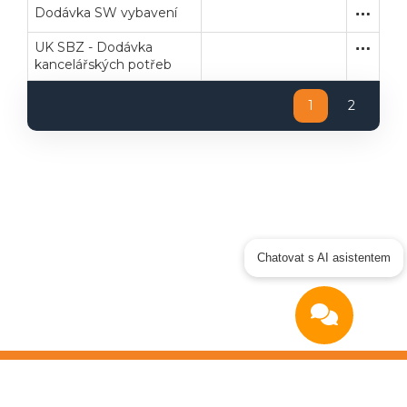
Dodávka SW vybavení
Jednací 
Dodávk
UK SBZ - Dodávka
Zakázka
Dodávk
kancelářských potřeb
1
2
Chatovat s AI asistentem
Copyright © 2026
OTIDEA CZ s.r.o.
Verze elektronického nástroje: 4.0