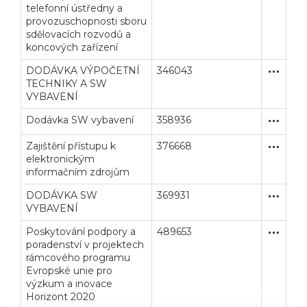
telefonní ústředny a
provozuschopnosti sboru
sdělovacích rozvodů a
koncových zařízení
DODÁVKA VÝPOČETNÍ
346043
Otevřené
Dodávk
TECHNIKY A SW
VYBAVENÍ
Dodávka SW vybavení
358936
Jednací 
Dodávk
Zajištění přístupu k
376668
Jednací 
Služby
elektronickým
informačním zdrojům
DODÁVKA SW
369931
Jednací 
Dodávk
VYBAVENÍ
Poskytování podpory a
489653
Zjednodu
Služby
poradenství v projektech
rámcového programu
Evropské unie pro
výzkum a inovace
Horizont 2020