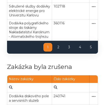
Poslat
Sdružené služby dodávky
102718
Otevřené
Dodávk
elektrické energie pro
Powered by chaterimo
Univerzitu Karlovu
Dodávka polygrafického
360116
Zjednodu
Dodávk
stroje do tiskárny
Nakladatelství Karolinum
- Atomatického trojřezu
1
2
3
4
5
Zakázka byla zrušena
Název zakázky
Číslo zakázky
Dodávka diskového pole
240741
Zjednodu
Dodávk
a servisních služeb