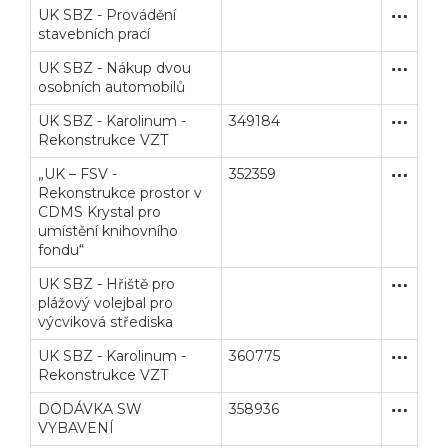
UK SBZ - Provádění
Zakázka
Stavební
stavebních prací
UK SBZ - Nákup dvou
Zjednodu
Dodávk
osobních automobilů
UK SBZ - Karolinum -
349184
Otevřené
Dodávk
Rekonstrukce VZT
„UK – FSV -
352359
Zjednodu
Stavební
Rekonstrukce prostor v
CDMS Krystal pro
umístění knihovního
fondu“
UK SBZ - Hřiště pro
Zakázka
Stavební
plážový volejbal pro
výcviková střediska
UK SBZ - Karolinum -
360775
Otevřené
Dodávk
Rekonstrukce VZT
DODÁVKA SW
358936
Otevřené
Dodávk
VYBAVENÍ