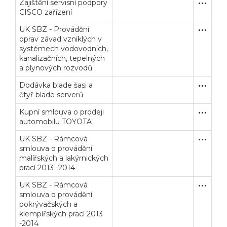
Zajištění servisní podpory
Zakázka
Služby
CISCO zařízení
UK SBZ - Provádění
Zjednodu
Služby
oprav závad vzniklých v
systémech vodovodních,
kanalizačních, tepelných
a plynových rozvodů
Dodávka blade šasi a
Zakázka
Dodávk
čtyř blade serverů
Kupní smlouva o prodeji
Zakázka
Dodávk
automobilu TOYOTA
UK SBZ - Rámcová
Zakázka
Služby
smlouva o provádění
malířských a lakýrnických
prací 2013 -2014
UK SBZ - Rámcová
Zakázka
Služby
smlouva o provádění
pokrývačských a
Veřejné zakázky
Zadavatel
Webináře
klempířských prací 2013
-2014