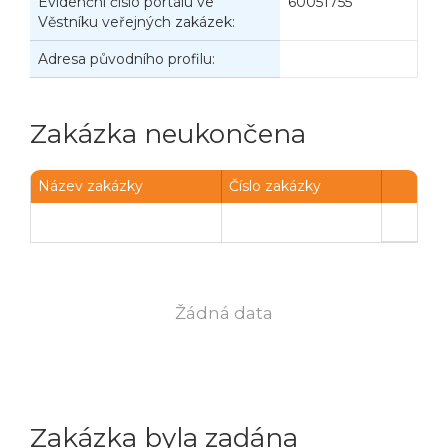
Evidenční číslo portálu ve
60051755
Věstníku veřejných zakázek:
Adresa původního profilu:
Zakázka neukončena
Název zakázky
Číslo zakázky
Žádná data
Zakázka byla zadána