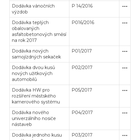
Dodávka vánočních
P 14/2016
Zakázka
Dodávk
výzdob
Dodávka teplých
P016/2016
Otevřené
Dodávk
obalovaných
asfaltobetonových směsí
na rok 2017
Dodávka nových
P01/2017
Zjednodu
Dodávk
samojízdných sekaček
Dodávka dvou kusů
P02/2017
Zakázka
Dodávk
nových užitkových
automobilů
Dodávka HW pro
P05/2017
Zjednodu
Dodávk
rozšíření městského
kamerového systému
Dodávka nového
P04/2017
Zjednodu
Dodávk
univerzálního nosiče
nástaveb
Dodávka jednoho kusu
P03/2017
Zakázka
Dodávk