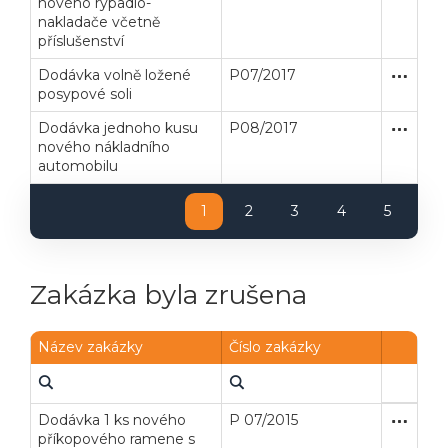
nového rýpadlo-
nakladače včetně
příslušenství
Dodávka volně ložené
P07/2017
Zakázka
Dodávk
Veřejné zakázky
Zadavatel
Webináře
posypové soli
Dodávka jednoho kusu
P08/2017
Zjednodu
Dodávk
Poslat
nového nákladního
automobilu
Powered by chaterimo
1
2
3
4
5
Zakázka byla zrušena
Název zakázky
Číslo zakázky
Dodávka 1 ks nového
P 07/2015
Zakázka
Dodávk
příkopového ramene s