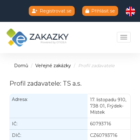
Registrovat se
Přihlásit se
Chatbot e-zakazky
Toggle 
Domů
Veřejné zakázky
Profil zadavatele
Profil zadavatele: TS a.s.
Adresa:
17. listopadu 910,
738 01, Frýdek-
Místek
IČ:
60793716
DIČ:
CZ60793716