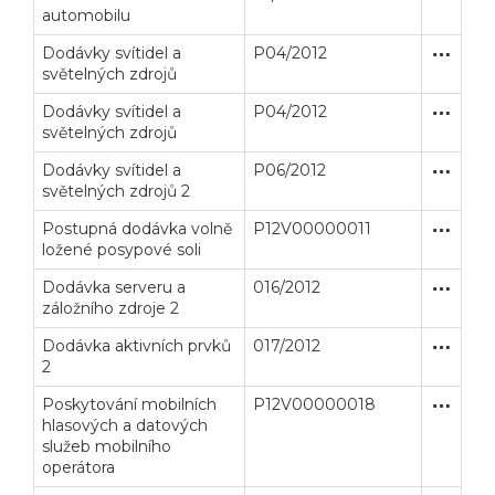
automobilu
Dodávky svítidel a
P04/2012
Zjednodu
Dodávk
světelných zdrojů
Dodávky svítidel a
P04/2012
Zjednodu
Dodávk
světelných zdrojů
Dodávky svítidel a
P06/2012
Zjednodu
Dodávk
světelných zdrojů 2
Postupná dodávka volně
P12V00000011
Zjednodu
Dodávk
ložené posypové soli
Dodávka serveru a
016/2012
Zakázka
Dodávk
záložního zdroje 2
Dodávka aktivních prvků
017/2012
Zakázka
Dodávk
2
Poskytování mobilních
P12V00000018
Zjednodu
Služby
hlasových a datových
služeb mobilního
operátora