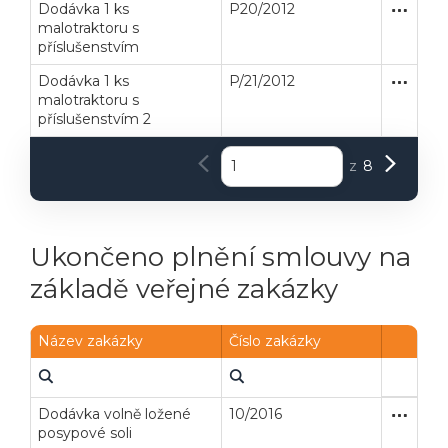
Dodávka 1 ks
P20/2012
Zakázka
Dodávk
malotraktoru s
příslušenstvím
Dodávka 1 ks
P/21/2012
Zakázka
Dodávk
malotraktoru s
příslušenstvím 2
z
8
Ukončeno plnění smlouvy na
základě veřejné zakázky
Název zakázky
Číslo zakázky
Dodávka volně ložené
10/2016
Zakázka
Dodávk
posypové soli