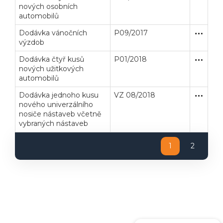
nových osobních
automobilů
Dodávka vánočních
P09/2017
Zakázka
Dodávk
výzdob
Dodávka čtyř kusů
P01/2018
Zjednodu
Dodávk
nových užitkových
automobilů
Dodávka jednoho kusu
VZ 08/2018
Zjednodu
Dodávk
nového univerzálního
nosiče nástaveb včetně
vybraných nástaveb
1
2