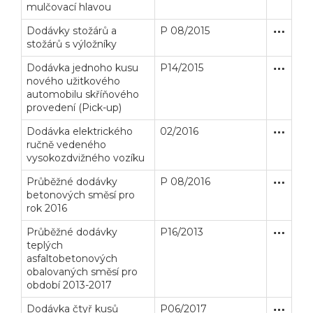
mulčovací hlavou
Dodávky stožárů a
P 08/2015
Zakázka
Dodávk
stožárů s výložníky
Dodávka jednoho kusu
P14/2015
Zakázka
Dodávk
nového užitkového
automobilu skříňového
provedení (Pick-up)
Dodávka elektrického
02/2016
Zakázka
Dodávk
ručně vedeného
vysokozdvižného vozíku
Průběžné dodávky
P 08/2016
Zakázka
Dodávk
betonových směsí pro
rok 2016
Průběžné dodávky
P16/2013
Otevřené
Dodávk
teplých
asfaltobetonových
obalovaných směsí pro
období 2013-2017
Dodávka čtyř kusů
P06/2017
Zakázka
Dodávk