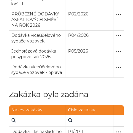
loď -II.
PRŮBĚŽNÉ DODÁVKY
P02/2026
Otevřené
Dodávk
ASFALTOVÝCH SMĚSÍ
NA ROK 2026
Dodávka víceúčelového
P04/2026
Zjednodu
Dodávk
sypače vozovek
Jednorázová dodávka
P05/2026
Zjednodu
Dodávk
posypové soli 2026
Dodávka víceúčelového
Zjednodu
Dodávk
sypače vozovek - oprava
Zakázka byla zadána
Název zakázky
Číslo zakázky
Dodávka 1 ks nákladního
P1/2011
Zjednodu
Dodávk