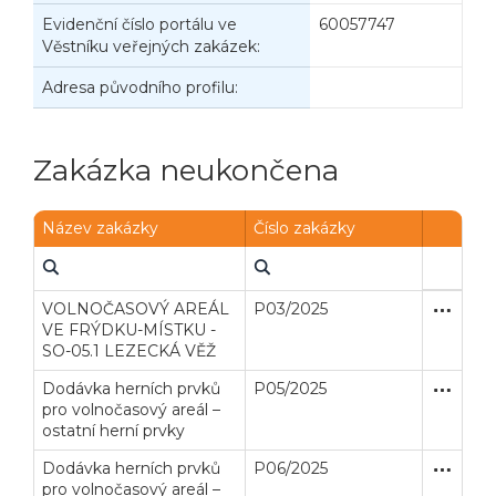
Evidenční číslo portálu ve
60057747
Věstníku veřejných zakázek:
Adresa původního profilu:
Zakázka neukončena
Název zakázky
Číslo zakázky
VOLNOČASOVÝ AREÁL
P03/2025
Zjednodu
Stavební
VE FRÝDKU-MÍSTKU -
SO-05.1 LEZECKÁ VĚŽ
Dodávka herních prvků
P05/2025
Otevřené
Dodávk
pro volnočasový areál –
ostatní herní prvky
Dodávka herních prvků
P06/2025
Otevřené
Dodávk
pro volnočasový areál –