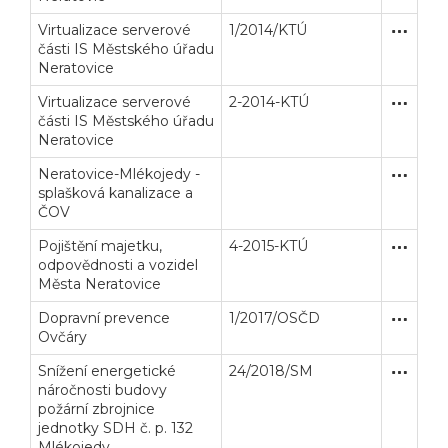
Virtualizace serverové
1/2014/KTÚ
Zjednodu
Dodávk
části IS Městského úřadu
Neratovice
Virtualizace serverové
2-2014-KTÚ
Zjednodu
Dodávk
části IS Městského úřadu
Neratovice
Neratovice-Mlékojedy -
Otevřené
Stavební
splašková kanalizace a
ČOV
Pojištění majetku,
4-2015-KTÚ
Otevřené
Služby
odpovědnosti a vozidel
Města Neratovice
Dopravní prevence
1/2017/OSČD
Zjednodu
Služby
Ovčáry
Snížení energetické
24/2018/SM
Zakázka
Stavební
náročnosti budovy
požární zbrojnice
jednotky SDH č. p. 132
Mlékojedy