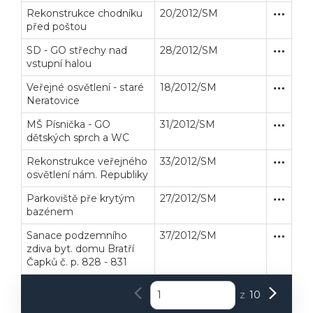
Rekonstrukce chodníku
20/2012/SM
Zakázka
Stavební
před poštou
SD - GO střechy nad
28/2012/SM
Zakázka
Stavební
vstupní halou
Veřejné osvětlení - staré
18/2012/SM
Zakázka
Stavební
Neratovice
MŠ Písnička - GO
31/2012/SM
Zakázka
Stavební
dětských sprch a WC
Rekonstrukce veřejného
33/2012/SM
Zakázka
Stavební
osvětlení nám. Republiky
Parkoviště pře krytým
27/2012/SM
Zakázka
Stavební
bazénem
Sanace podzemního
37/2012/SM
Zakázka
Stavební
zdiva byt. domu Bratří
Veřejné zakázky
Zadavatel
Webináře
Čapků č. p. 828 - 831
Poslat
z
10