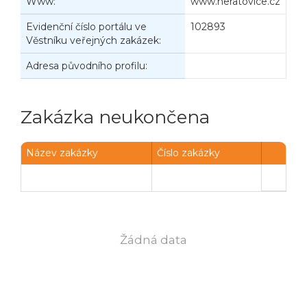
Www:
www.neratovice.cz
Evidenční číslo portálu ve
102893
Věstníku veřejných zakázek:
Adresa původního profilu:
Zakázka neukončena
Název zakázky
Číslo zakázky
Žádná data