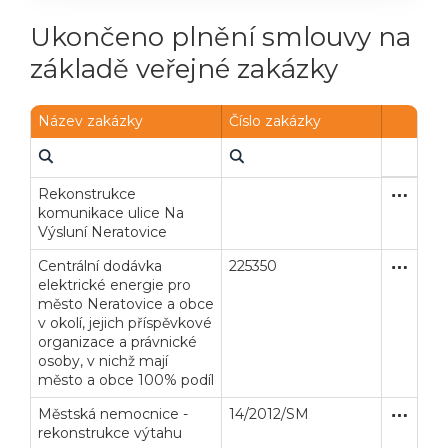
Ukončeno plnění smlouvy na
základě veřejné zakázky
Název zakázky
Číslo zakázky
Rekonstrukce
Zjednodu
Stavební
komunikace ulice Na
Výsluní Neratovice
Centrální dodávka
225350
Otevřené
Dodávk
elektrické energie pro
město Neratovice a obce
v okolí, jejich příspěvkové
organizace a právnické
osoby, v nichž mají
město a obce 100% podíl
Městská nemocnice -
14/2012/SM
Zakázka
Stavební
rekonstrukce výtahu