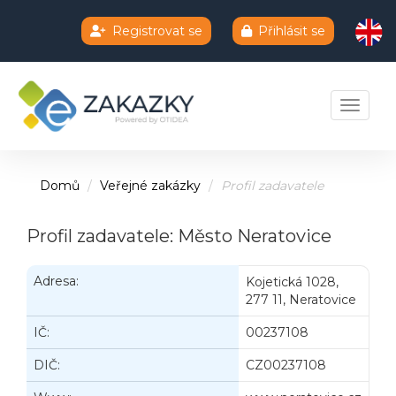
Registrovat se
Přihlásit se
Chatbot e-zakazky
Toggle 
Domů
Veřejné zakázky
Profil zadavatele
Profil zadavatele: Město Neratovice
Adresa:
Kojetická 1028,
277 11, Neratovice
IČ:
00237108
DIČ:
CZ00237108