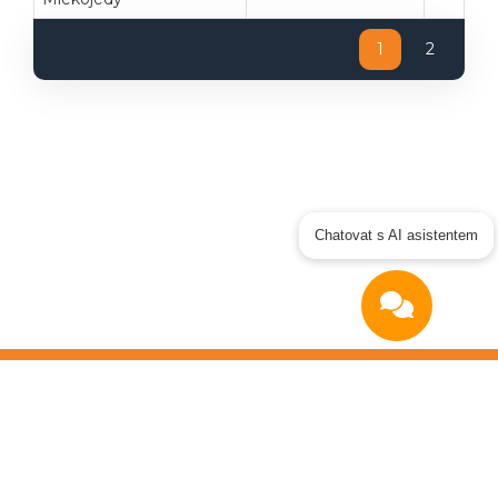
1
2
Chatovat s AI asistentem
Copyright © 2026
OTIDEA CZ s.r.o.
Verze elektronického nástroje: 4.0
Obchodní podmínky
|
GDPR
|
Manuál dodavatel
|
Prohlášení