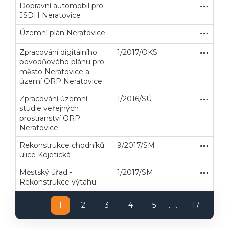
Dopravní automobil pro
Zakázka
Dodávk
JSDH Neratovice
Územní plán Neratovice
Zakázka
Služby
Zpracování digitálního
1/2017/OKS
Zakázka
Služby
povodňového plánu pro
město Neratovice a
území ORP Neratovice
Zpracování územní
1/2016/SÚ
Zakázka
Služby
studie veřejných
prostranství ORP
Neratovice
Rekonstrukce chodníků
9/2017/SM
Zjednodu
Stavební
ulice Kojetická
Městský úřad -
1/2017/SM
Zakázka
Dodávk
Rekonstrukce výtahu
1
2
3
4
5
. . .
17