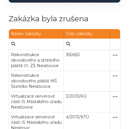
Powered by chaterimo
Zakázka byla zrušena
Název zakázky
Číslo zakázky
Rekonstrukce
350653
Otevřené
Stavební
obvodového a střešního
pláště III. ZŠ Neratovice
Rekonstrukce
Otevřené
Stavební
obvodového pláště MŠ
Sluníčko Neratovice
Virtualizace serverové
3/2013/KÚ
Zjednodu
Dodávk
části IS Městského úřadu
Neratovice
Virtualizace serverové
4/2013/KTÚ
Zjednodu
Dodávk
části IS Městského úřadu
Neratovic