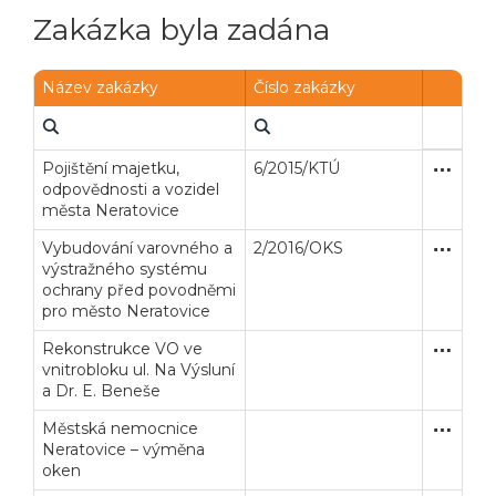
Zakázka byla zadána
Název zakázky
Číslo zakázky
Pojištění majetku,
6/2015/KTÚ
Otevřené
Služby
odpovědnosti a vozidel
města Neratovice
Vybudování varovného a
2/2016/OKS
Zjednodu
Dodávk
výstražného systému
ochrany před povodněmi
pro město Neratovice
Rekonstrukce VO ve
Zakázka
Dodávk
vnitrobloku ul. Na Výsluní
a Dr. E. Beneše
Městská nemocnice
Zakázka
Stavební
Neratovice – výměna
oken