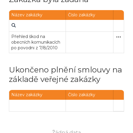
Název zakázky
Číslo zakázky
Přehled škod na
Zjednodu
Stavební
obecních komunikacích
po povodni z 7/8/2010
Ukončeno plnění smlouvy na
základě veřejné zakázky
Název zakázky
Číslo zakázky
Veřejné zakázky
Zadavatel
Webináře
Poslat
Powered by chaterimo
Žádná data