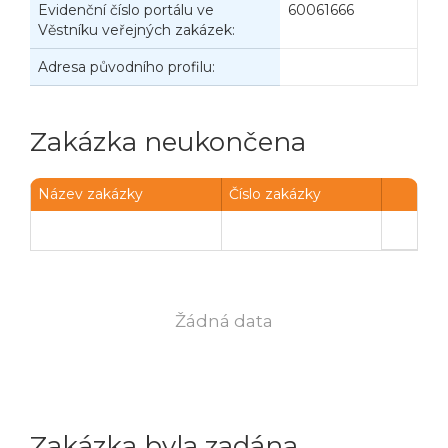
Evidenční číslo portálu ve
60061666
Věstníku veřejných zakázek:
Adresa původního profilu:
Zakázka neukončena
Název zakázky
Číslo zakázky
Žádná data
Zakázka byla zadána