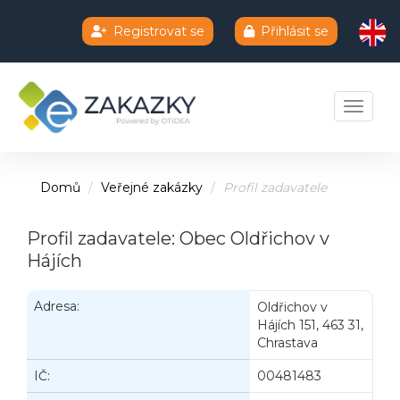
Registrovat se
Přihlásit se
Chatbot e-zakazky
Toggle 
Domů
Veřejné zakázky
Profil zadavatele
Profil zadavatele: Obec Oldřichov v
Hájích
Adresa:
Oldřichov v
Hájích 151, 463 31,
Chrastava
IČ:
00481483